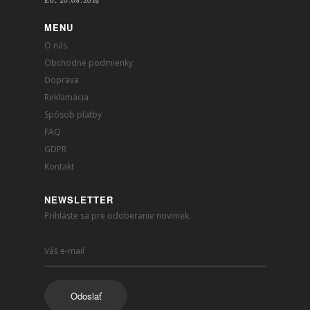
MENU
O nás
Obchodné podmienky
Doprava
Reklamácia
Spôsob platby
FAQ
GDPR
Kontakt
NEWSLETTER
Prihláste sa pre odoberanie noviniek.
Odoslať